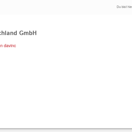
Du bist hie
schland GmbH
von
davinc