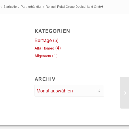
r:
Startseite
/
Partnerhändler
/
Renault Retail Group Deutschland GmbH
KATEGORIEN
Beiträge
(5)
(4)
Alfa Romeo
(1)
Allgemein
ARCHIV
Au